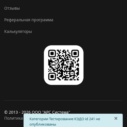
Отзывы
Реферальная программа
Калькуляторы
© 2013 - 2026 ООО "АРС Система"
×
Политика обработки персональных данных
info
Категории Тестирование КЭДО id 241 не
опубликованы