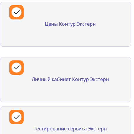
Цены Контур Экстерн
Одиночная организация, ОБ, ПКД, КОРП – способы
подключения к сервису. В каждом из этих видов есть
Цены Контур Экстерн
множество тарифных планов
Личный кабинет Контур Экстерн
Основной функционал веб-сервиса для формирования и
отправки отчетности в контролирующие органы: ФНС, Росстат,
Личный кабинет Контур Экстерн
СФР и другие
Тестирование сервиса Экстерн
Подключим сервис для знакомства с возможностями отправки
отчетности. Работайте бесплатно. Научим. Поможем
Тестирование сервиса Экстерн