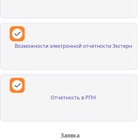
Возможности электронной отчетности Экстерн
Надежный и удобный сервис для подготовки и отправки
отчетность в ФНС, СФР, Росстат, ФСРАР, РПН и тд.
Возможности электронной отчетности Экстерн
Отчетность в РПН
Отчетность в РПН
Заявка