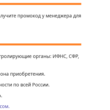
олучите промокод у менеджера для
тролирующие органы: ИФНС, СФР,
гиона приобретения.
ости по всей России.
.
исом.