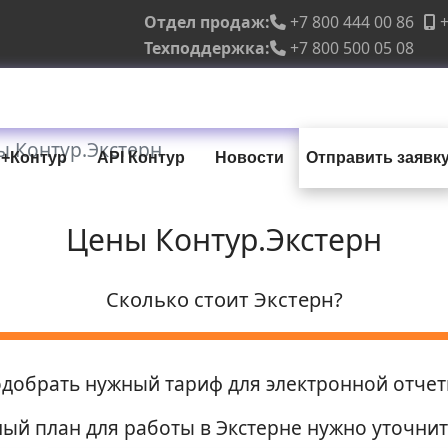
Отдел продаж:
+7 800 444 00 86
+
Техподдержка:
+7 800 500 05 08
ы Контур.Экстерн
+Контур
API Контур
Новости
Отправить заявк
Цены Контур.Экстерн
Сколько стоит Экстерн?
одобрать нужный тариф для электронной отчет
ый план для работы в Экстерне нужно уточни