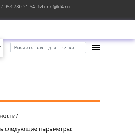
7 953 780 21 64
info@kf4.ru
Поиск
у
ности?
ть следующие параметры: