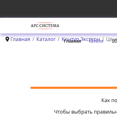
Главная
Каталог
Контур.Экстерн
Цен
Главная
Каталог
1С
Как п
Чтобы выбрать правильн