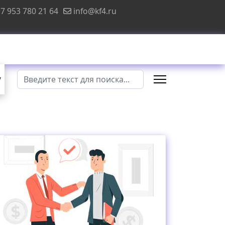
7 953 780 21 64
info@kf4.ru
Поиск
у