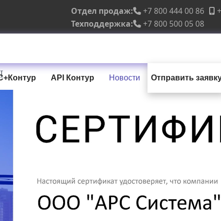
Отдел продаж:
+7 800 444 00 86
+
Техподдержка:
+7 800 500 05 08
I
С+Контур
API Контур
Новости
Отправить заявк