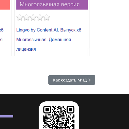
Следующий: Как создать МЧД
Как создать МЧД