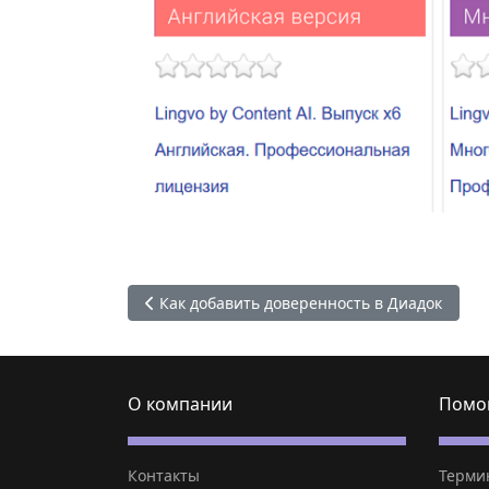
Предыдущий: Как добавить доверенность в 
Как добавить доверенность в Диадок
О компании
Помо
Контакты
Терми