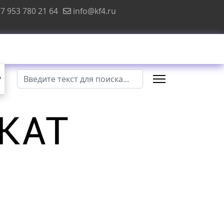
7 953 780 21 64
info@kf4.ru
Поиск
у