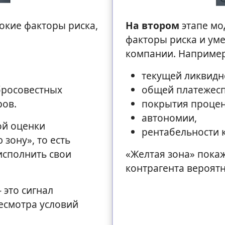
кие факторы риска,
На втором
этапе мо
факторы риска и ум
компании. Наприме
текущей ликвидн
бросовестных
общей платежесп
ров.
покрытия процен
автономии,
ой оценки
рентабельности к
 зону», то есть
исполнить свои
«Желтая зона» покаж
контрагента вероят
 это сигнал
есмотра условий