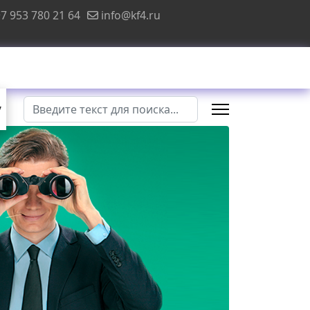
7 953 780 21 64
info@kf4.ru
Поиск
у