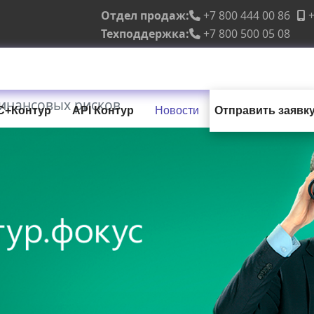
Отдел продаж:
+7 800 444 00 86
+
Техподдержка:
+7 800 500 05 08
инансовых рисков
С+Контур
API Контур
Новости
Отправить заявк