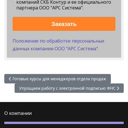
компаний СКБ Контур и ее официального
партнера ООО "АРС Система".
Заказать
Положение по обработке персональных
данных компании ООО "АРС Система".
Предыдущий: Готовые курсы для менеджеров отдела прод
Готовые курсы для менеджеров отдела продаж
Следующий: Упрощаем работу с электронной подпис
Упрощаем работу с электронной подписью ФНС
О компании