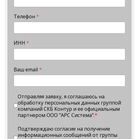
Телефон
*
ИНН
*
Ваш email
*
Отправляя заявку, я соглашаюсь на
обработку персональных данных группой
компаний СКБ Контур и ее официальным
партнером ООО "АРС Система".
*
Подтверждаю согласие на получение
информационных сообщений от группы