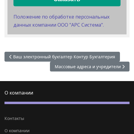
Положение по обработке персональных
данных компании ООО "АРС Система".
Предыдущий: Ваш электронный бухгалтер Контур Бухгалте
Ваш электронный бухгалтер Контур Бухгалтерия
Следующий: Массовые адреса и учре
Массовые адреса и учредители
О компании
Контакты
О компании