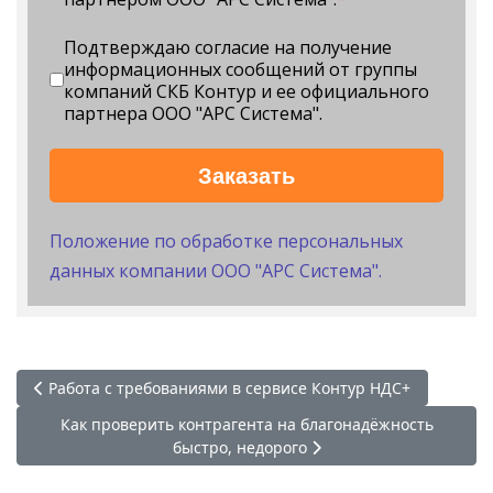
Подтверждаю согласие на получение
информационных сообщений от группы
компаний СКБ Контур и ее официального
партнера ООО "АРС Система".
Заказать
Положение по обработке персональных
данных компании ООО "АРС Система".
Предыдущий: Работа с требованиями в сервисе Контур НД
Работа с требованиями в сервисе Контур НДС+
Следующий: Как проверить контрагента на благонадёжн
Как проверить контрагента на благонадёжность
быстро, недорого