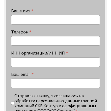
Ваше имя
*
Телефон
*
ИНН организации/ИНН ИП
*
Ваш email
*
Отправляя заявку, я соглашаюсь на
обработку персональных данных группой
компаний СКБ Контур и ее официальным
партнером ООО "АРС Система".
*