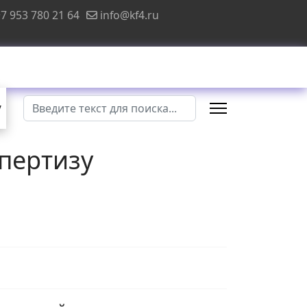
7 953 780 21 64
info@kf4.ru
Поиск
у
пертизу