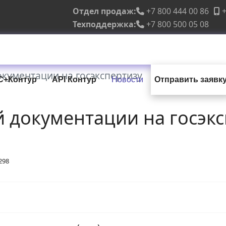
Отдел продаж:
+7 800 444 00 86
+
Техподдержка:
+7 800 500 05 08
окументации на госэкспертизу
С+Контур
API Контур
Новости
Отправить заявк
 документации на госэкс
298