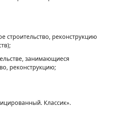
е строительство, реконструкцию
тв);
тельстве, занимающиеся
во, реконструкцию;
фицированный. Классик».