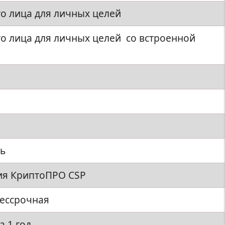
го лица для личных целей
о лица для личных целей со встроенной
ь
зия КриптоПРО CSP
бессрочная
а 1 год