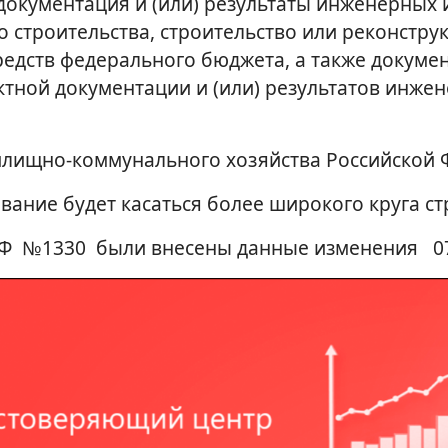
 документация и (или) результаты инженерных
 строительства, строительство или реконстру
средств федерального бюджета, а также докум
ктной документации и (или) результатов инже
лищно-коммунального хозяйства Российской Ф
ование будет касаться более широкого круга с
Ф №1330 были внесены данные изменения 07.