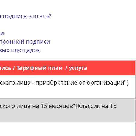
подпись что это?
си
ктронной подписи
вых площадок
ись / Тарифный план / услуга
еского лица - приобретение от организации"}
ского лица на 15 месяцев"}Классик на 15