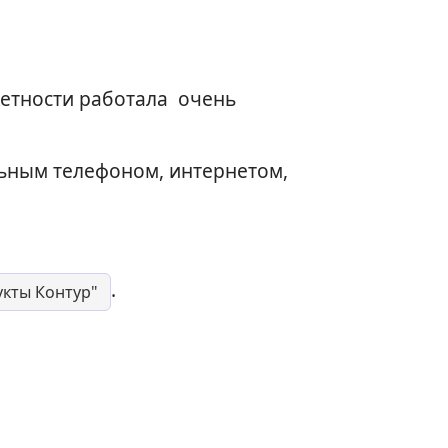
четности работала очень
льным телефоном, интернетом,
.
укты Контур"