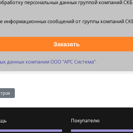
а обработку персональных данных группой компаний СК
ие информационных сообщений от группы компаний СКБ
Заказать
ых данных компании ООО "АРС Система".
ортале Минстроя
строя
щь
Покупателю