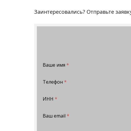
Заинтересовались? Отправьте заяв
Ваше имя
*
Телефон
*
ИНН
*
Ваш email
*