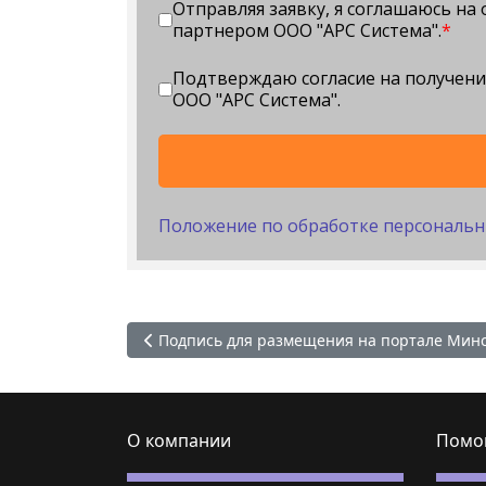
Отправляя заявку, я соглашаюсь н
партнером ООО "АРС Система".
*
Подтверждаю согласие на получен
ООО "АРС Система".
Положение по обработке персональн
Предыдущий: Подпись для размещения на п
Подпись для размещения на портале Мин
О компании
Помо