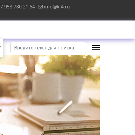
7 953 780 21 64
info@kf4.ru
Поиск
у