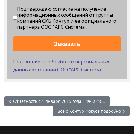
Подтверждаю согласие на получение
информационных сообщений от группы
компаний СКБ Контур и ее официального
партнера ООО "АРС Система".
Заказать
Положение по обработке персональных
данных компании ООО "АРС Система".
Предыдущий: Отчетность с 1 января 2015 года ПФР и ФСС
Отчетность с 1 января 2015 года ПФР и ФСС
Следующий: Все о Контур Фокусе по
Все о Контур Фокусе подробно