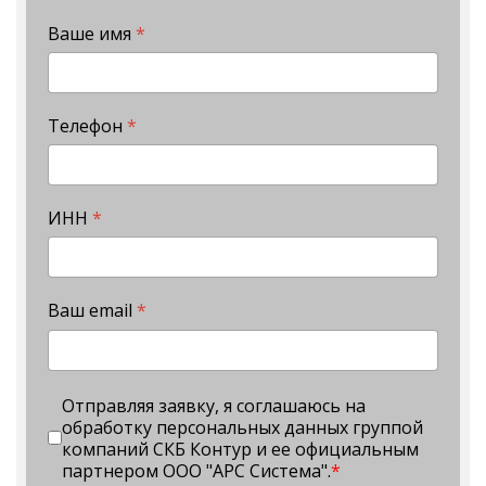
Ваше имя
*
Телефон
*
ИНН
*
Ваш email
*
Отправляя заявку, я соглашаюсь на
обработку персональных данных группой
компаний СКБ Контур и ее официальным
партнером ООО "АРС Система".
*